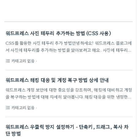
워드프레스 사진 테두리 추가하는 방법 (CSS 사용)
CSS를 활용한 사진 테두리 추가 방법안녕하세요! 워드프레스 블로그에
서 사진에 테두리를 추가하는 방법을 알아보려고 해요. 사진에 테두리를
추가하면 글과 사진이 분리되어 가독성이 높아지고 홈페이지의 시각적
카테고리 없음
·
format_list_bulleted
효과도 높아진다고 해요. 이번에는 CSS를 사용하여 사진에 테두리를
추가하는 방법을 알아보겠습니다.CSS를 활용한 사진 테두리 추가 방법
워드프레스 설정에서 CSS 코드 적용하기외모 설정: 워드프레스 블로그
워드프레스 해킹 대응 및 계정 복구 방법 상세 안내
의 '외모' - '사용자 정의하기'로 들어가서 '추가CSS'를 클릭합니다.테
워드프레스 계정 보안에 대한 중요성을 강조하며, 해킹에 대비하고 계정
두리 스타일 설정: 테두리 스타일을 선택하고 테두리 두께, 색상 등을 원
을 복구하는 방법에 대해 자세히 알아봅니다.해킹 대응을 위한 냉정한
하는 대로 설정합니다.CSS 클래스를 활용한 테두리 적용CSS 작성: 설
판단해킹 당한 워드프레스 계정에 접속이 안 되거나 이상한 활동이 있을
정한 테두리 스타일에 맞는 CSS 코드를 작성합니다.이미지 CSS 클래
카테고리 없음
·
format_list_bulleted
때는 냉정하게 상황을 판단해야 합니다. 빠르고 신속한 대응이 중요합니
스 설정: 글쓰기..
다.호스팅 업체를 통한 계정 복구만약 워드프레스 계정에 접속이 안 되
는 경우, 호스팅 업체의 phpMyAdmin을 활용하여 직접 계정을 복구
워드프레스 우클릭 방지 설정하기 - 단축키, 드래그, 복사 차
할 수 있습니다. 호스팅 업체의 콘솔 페이지로 접속하여 wp_users 테
단 방법