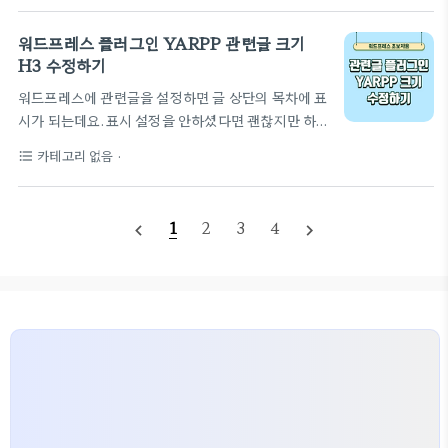
statistics는 워드프레스 웹사이트의 방문자 통계를 실시간으로 추적하
고 보고하는 플러그인입니다. 사용자의 활동, 인기 있는 콘텐츠, 검색어
워드프레스 플러그인 YARPP 관련글 크기
분석 등 다양한 정보를 제공하여 웹사이트의 성과를 분석할 수 있습니
H3 수정하기
다.설치 방법워드프레스 대시보드에 로그인합니다.플러그인 탭에서 '새
워드프레스에 관련글을 설정하면 글 상단의 목차에 표
로 추가'를 클릭합니다.'WP-statistics'를 검색하고 설치합니다.플러
시가 되는데요.표시 설정을 안하셨다면 괜찮지만 하
그인을 활성화하고 설정 페이지로 이동합니다.네이버, 다음, 구글 빙 설
셨다면 가독성을 높이기 위해서 수정할 필요가 있어
정네이버..
카테고리 없음
·
format_list_bulleted
요.이게 SEO에 좋은 건지 까지는 모르겠지만 방법을
알려드릴게요 목차에 표시되는 YARPP 예시 "
data-ke-type="html">HTML 삽입미리보기할
1
2
3
4
navigate_before
navigate_next
수 없는 소스 위에 사진은 관련글 플러그인 표시 제목
을 함께 읽으면 좋은 글로 설정하고크기를 H2로 수정
했더니 이렇게 마지막에 표시 되요만일 H3 크기 그대
로 두면 위에 줄처럼 옆으로 밀려서 보이게 될 거에요.
때문에 방법이 간단하니까 수정해주세요 수정하는
순서" data-ke-type="html">HTML 삽입미리
보기할 수 없는 소스 1. 워드프레스의 관리자 페이지
에서 플러그인 편..